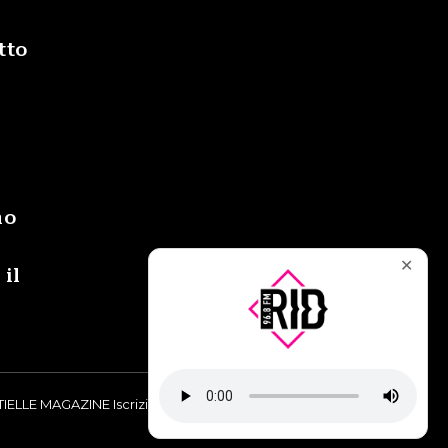
tto
i
no
✕
 il
IELLE MAGAZINE Iscrizione al Tribunale di Torino n° 9748/2019