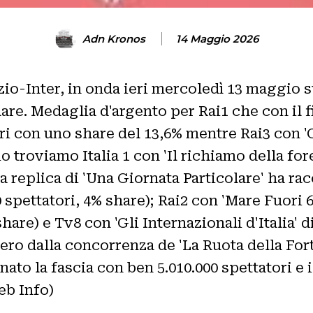
Adn Kronos
14 Maggio 2026
zio-Inter, in onda ieri mercoledì 13 maggio 
share. Medaglia d'argento per Rai1 che con il
ri con uno share del 13,6% mentre Rai3 con 'C
io troviamo Italia 1 con 'Il richiamo della for
a replica di 'Una Giornata Particolare' ha rac
pettatori, 4% share); Rai2 con 'Mare Fuori 6' 
share) e Tv8 con 'Gli Internazionali d'Italia' d
ibero dalla concorrenza de 'La Ruota della For
nato la fascia con ben 5.010.000 spettatori e 
b Info)