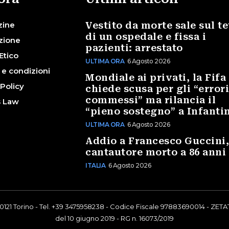
zine
Vestito da morte sale sul te
di un ospedale e fissa i
zione
pazienti: arrestato
Etico
ULTIMA ORA
6 Agosto 2026
 e condizioni
Mondiale ai privati, la Fifa
 Policy
chiede scusa per gli “error
commessi” ma rilancia il
s Law
“pieno sostegno” a Infanti
ULTIMA ORA
6 Agosto 2026
Addio a Francesco Guccini,
cantautore morto a 86 anni
ITALIA
6 Agosto 2026
0121 Torino - Tel. +39 3475958238 - Codice Fiscale 97883690014 - ZETAT
del 10 giugno 2019 - RG n. 16073/2019