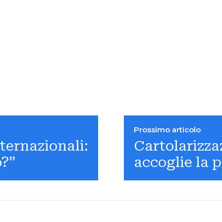
Prossimo articolo
ternazionali:
Cartolarizzaz
o?”
accoglie la p