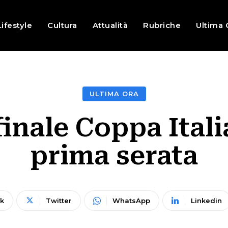
Lifestyle
Cultura
Attualità
Rubriche
Ultima 
ULTIMA ORA
 finale Coppa Ital
prima serata
k
Twitter
WhatsApp
Linkedin