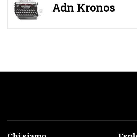
Adn Kronos
Chi siamo
Espl