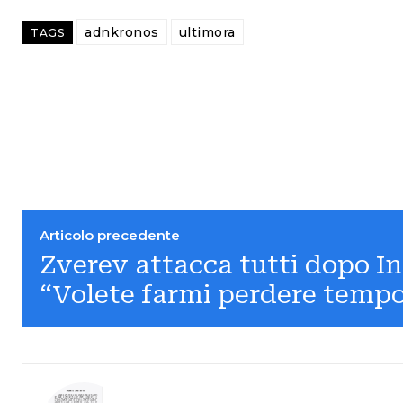
adnkronos
ultimora
TAGS
Articolo precedente
Zverev attacca tutti dopo In
“Volete farmi perdere temp