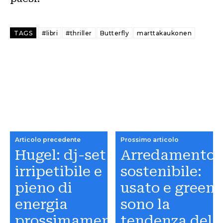
TAGS
#libri
#thriller
Butterfly
marttakaukonen
Articolo precedente
Prossimo articolo
Hugel: dj-set
Arredamento
irripetibile e
sostenibile:
pieno di
usato e green
energia
sono la
prossimamente
tendenza del