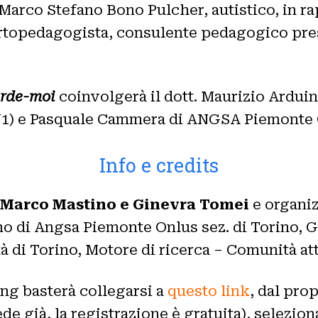
 Marco Stefano Bono Pulcher, autistico, in r
ortopedagogista, consulente pedagogico pre
rde-moi
coinvolgerà il dott. Maurizio Ardui
1) e Pasquale Cammera di ANGSA Piemonte O
Info e credits
Marco Mastino e Ginevra Tomei
e organiz
gno di Angsa Piemonte Onlus sez. di Torino
à di Torino, Motore di ricerca – Comunità att
ing basterà collegarsi a
questo link
, dal pro
de già, la registrazione è gratuita), selezion