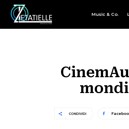
Music & Co.
CinemAut
mondia
Faceboo
CONDIVIDI