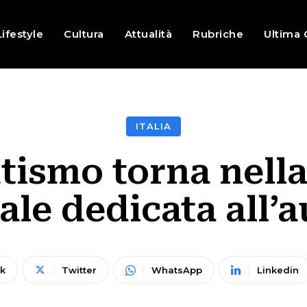
Lifestyle
Cultura
Attualità
Rubriche
Ultima 
ITALIA
ismo torna nella
le dedicata all’
k
Twitter
WhatsApp
Linkedin