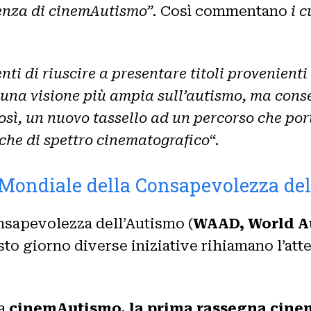
ienza di cinemAutismo”.
Così commentano
i c
nti di riuscire a presentare titoli provenienti
una visione più ampia sull’autismo, ma conse
osì, un nuovo tassello ad un percorso che po
nche di spettro cinematografico
“.
Mondiale della Consapevolezza de
onsapevolezza dell’Autismo (
WAAD, World A
o giorno diverse iniziative rihiamano l’atten
na
cinemAutismo, la prima rassegna cine