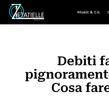
Music & Co.
Debiti f
pignoramento 
Cosa far