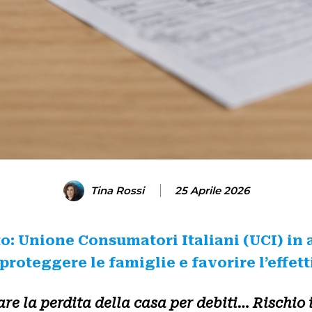
Tina Rossi
25 Aprile 2026
o: Unione Consumatori Italiani (UCI) in 
roteggere le famiglie e favorire l’effett
re la perdita della casa per debiti… Rischio 