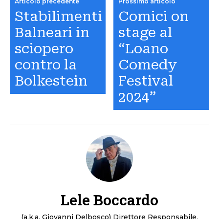
Articolo precedente
Prossimo articolo
Stabilimenti
Comici on
Balneari in
stage al
sciopero
“Loano
contro la
Comedy
Bolkestein
Festival
2024”
Lele Boccardo
(a.k.a. Giovanni Delbosco) Direttore Responsabile.