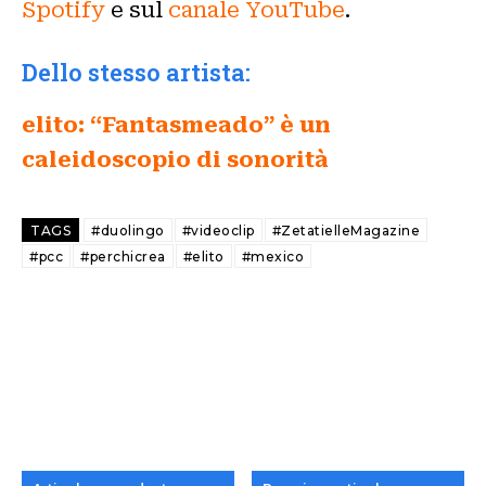
Spotify
e sul
canale YouTube
.
Dello stesso artista:
elito: “Fantasmeado” è un
caleidoscopio di sonorità
TAGS
#duolingo
#videoclip
#ZetatielleMagazine
#pcc
#perchicrea
#elito
#mexico