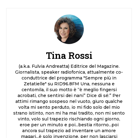
Tina Rossi
(a.k.a. Fulvia Andreatta) Editrice del Magazine.
Giornalista, speaker radiofonica, attualmente co-
conduttrice del programma "Sempre più in
Zetatielle" su RID96.8FM Una, nessuna e
centomila, il suo motto è “è meglio fingersi
acrobati, che sentirsi dei nani” Dice di sé:” Per
attimi rimango sospeso nel vuoto, giuro qualche
volta mi sento perduto, io mi fido solo del mio
strano istinto, non mi ha mai tradito, non mi sento
vinto, volo sul trapezio rischiando ogni giorno,
eroe per un minuto e poi...bestia ritorno...poi
ancora sul trapezio ad inventare un amore
magari...è solo invenzione, per non lasciarsi