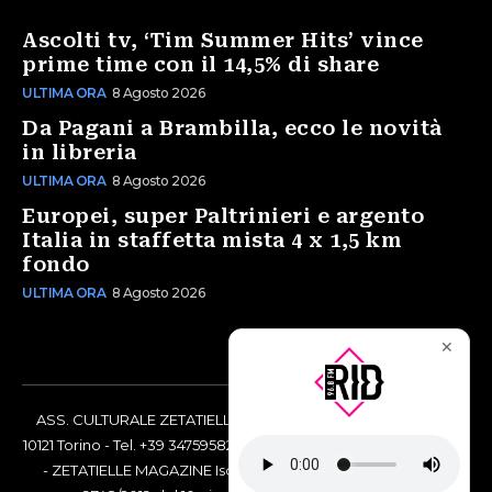
Ascolti tv, ‘Tim Summer Hits’ vince
prime time con il 14,5% di share
ULTIMA ORA
8 Agosto 2026
Da Pagani a Brambilla, ecco le novità
in libreria
ULTIMA ORA
8 Agosto 2026
Europei, super Paltrinieri e argento
Italia in staffetta mista 4 x 1,5 km
fondo
ULTIMA ORA
8 Agosto 2026
✕
ASS. CULTURALE ZETATIELLE OFF via Vittorio Amedeo II, 21 -
10121 Torino - Tel. +39 3475958238 - Codice Fiscale 97883690014
- ZETATIELLE MAGAZINE Iscrizione al Tribunale di Torino n°