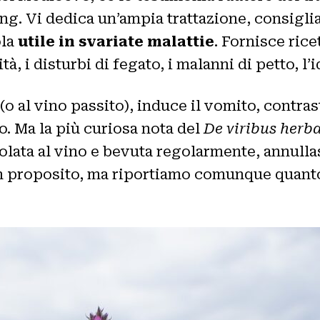
. Vi dedica un’ampia trattazione, consiglia
ola
utile in svariate malattie
. Fornisce ricet
, i disturbi di fegato, i malanni di petto, l’id
o al vino passito), induce il vomito, contras
o. Ma la più curiosa nota del
De viribus her
ata al vino e bevuta regolarmente, annullass
 in proposito, ma riportiamo comunque quanto 