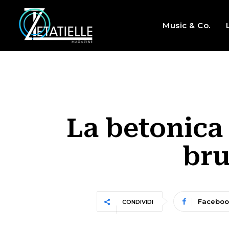
Music & Co.
La betonica 
bru
Faceboo
CONDIVIDI