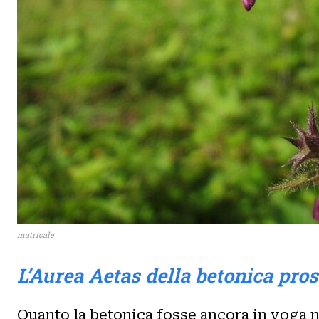
matricale
L’Aurea Aetas della betonica pro
Quanto la betonica fosse ancora in voga n