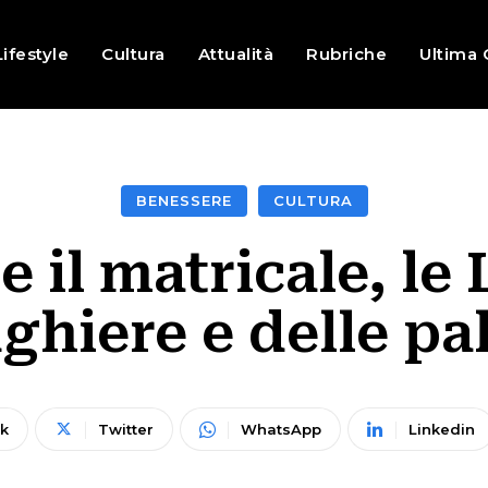
Lifestyle
Cultura
Attualità
Rubriche
Ultima 
BENESSERE
CULTURA
e il matricale, le 
ghiere e delle pa
k
Twitter
WhatsApp
Linkedin