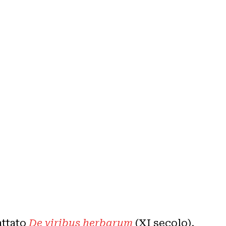
attato
De viribus herbarum
(XI secolo),