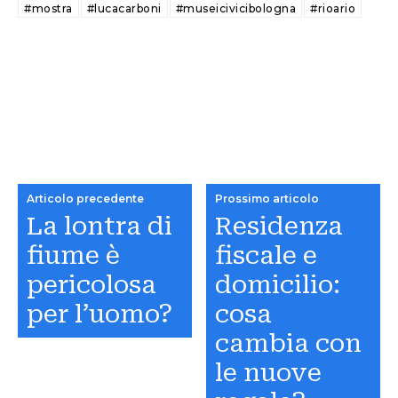
#mostra
#lucacarboni
#museicivicibologna
#rioario
Articolo precedente
Prossimo articolo
La lontra di
Residenza
fiume è
fiscale e
pericolosa
domicilio:
per l’uomo?
cosa
cambia con
le nuove