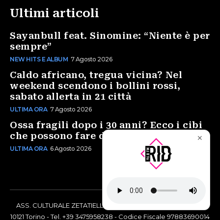
Ultimi articoli
Sayanbull feat. Sinomine: “Niente è per
sempre”
NEW HITS E ALBUM
7 Agosto 2026
Caldo africano, tregua vicina? Nel
weekend scendono i bollini rossi,
sabato allerta in 21 città
ULTIMA ORA
7 Agosto 2026
Ossa fragili dopo i 30 anni? Ecco i cibi
che possono fare davvero la differenza
✕
ULTIMA ORA
6 Agosto 2026
ASS. CULTURALE ZETATIELLE OFF via Vittorio Amedeo II, 21 -
10121 Torino - Tel. +39 3475958238 - Codice Fiscale 97883690014