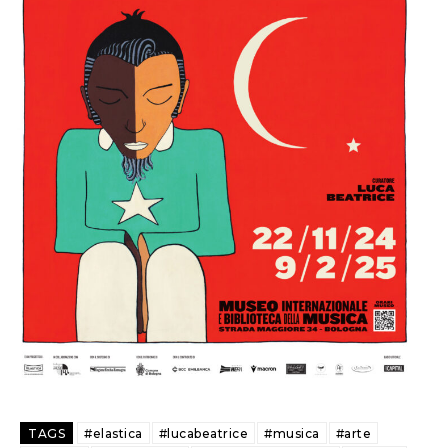
TAGS
#elastica
#lucabeatrice
#musica
#arte