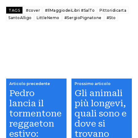
TAGS
#cover
#IlMaggiodeiLibri #SalTo
Pittoridicarta
SantoAlligo
LittleNemo
#SergioPignatone
#Sto
Articolo precedente
Prossimo articolo
Pedro
Gli animali
lancia il
più longevi,
tormentone
quali sono e
reggaeton
dove si
estivo:
trovano