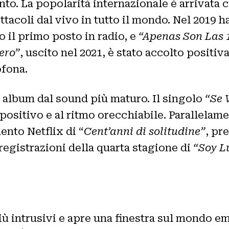
ento. La popolarità internazionale è arrivata 
ttacoli dal vivo in tutto il mondo. Nel 2019 h
o il primo posto in radio, e
“Apenas Son Las 
ero”
, uscito nel 2021, è stato accolto positi
ofona.
n album dal sound più maturo. Il singolo
“Se 
 positivo e al ritmo orecchiabile. Parallelam
ento Netflix di “
Cent’anni di solitudine”
, pr
 registrazioni della quarta stagione di
“Soy L
più intrusivi e apre una finestra sul mondo em