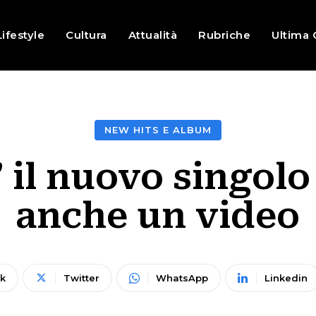
Lifestyle
Cultura
Attualità
Rubriche
Ultima 
NEW HITS E ALBUM
 il nuovo singolo
anche un video
k
Twitter
WhatsApp
Linkedin