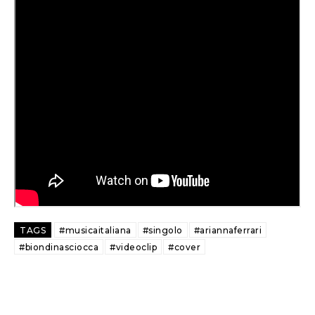
TAGS
#musicaitaliana
#singolo
#ariannaferrari
#biondinasciocca
#videoclip
#cover