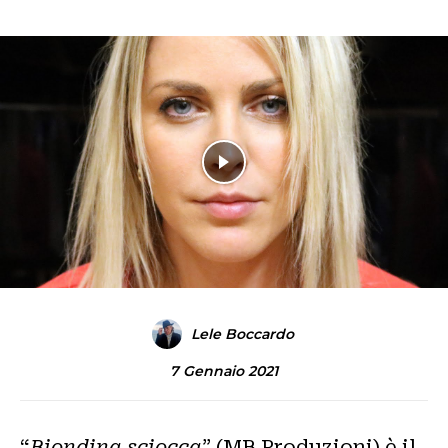
Lele Boccardo
7 Gennaio 2021
“
Biondina sciocca
” (MB Produzioni) è il