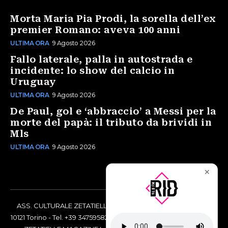
Morta Maria Pia Prodi, la sorella dell’ex
premier Romano: aveva 100 anni
ULTIMA ORA
9 Agosto 2026
Fallo laterale, palla in autostrada e
incidente: lo show del calcio in
Uruguay
ULTIMA ORA
9 Agosto 2026
De Paul, gol e ‘abbraccio’ a Messi per la
morte del papà: il tributo da brividi in
Mls
ULTIMA ORA
9 Agosto 2026
✕
ASS. CULTURALE ZETATIELLE OFF via Vittorio Amedeo II, 21 -
10121 Torino - Tel. +39 3475958238 - Codice Fiscale 97883690014