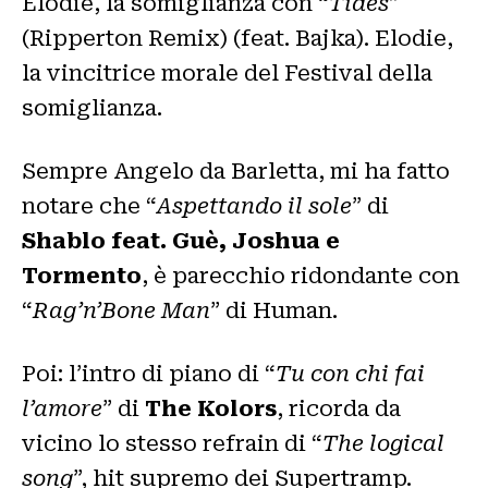
Elodie, la somiglianza con “
Tides
”
(Ripperton Remix) (feat. Bajka). Elodie,
la vincitrice morale del Festival della
somiglianza.
Sempre Angelo da Barletta, mi ha fatto
notare che “
Aspettando il sole
” di
Shablo feat. Guè, Joshua e
Tormento
, è parecchio ridondante con
“
Rag’n’Bone Man
” di Human.
Poi: l’intro di piano di “
Tu con chi fai
l’amore
” di
The Kolors
, ricorda da
vicino lo stesso refrain di “
The logical
song
”, hit supremo dei Supertramp.