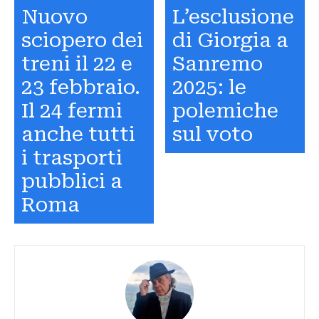
Nuovo
L’esclusione
sciopero dei
di Giorgia a
treni il 22 e
Sanremo
23 febbraio.
2025: le
Il 24 fermi
polemiche
anche tutti
sul voto
i trasporti
pubblici a
Roma