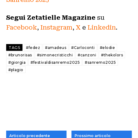
Segui Zetatielle Magazine
su
Facebook
,
Instagram
,
X
e
Linkedin
.
TAGS
#fedez
#amadeus
#Carloconti
#elodie
#brunorisas
#simonecristicchi
#canzoni
#thekolors
#giorgia
#festivaldisanremo2025
#sanremo2025
#plagio
Articolo precedente
Prossimo articolo