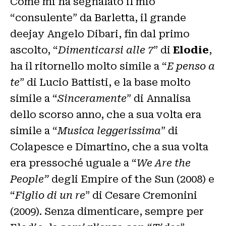
Come mi ha segnalato il mio
“consulente” da Barletta, il grande
deejay Angelo Dibari, fin dal primo
ascolto, “
Dimenticarsi alle 7
” di
Elodie
,
ha il ritornello molto simile a “
E penso a
te
” di Lucio Battisti, e la base molto
simile a “
Sinceramente
” di Annalisa
dello scorso anno, che a sua volta era
simile a “
Musica leggerissima
” di
Colapesce e Dimartino, che a sua volta
era pressoché uguale a “
We Are the
People”
degli Empire of the Sun (2008) e
“
Figlio di un re
” di Cesare Cremonini
(2009). Senza dimenticare, sempre per