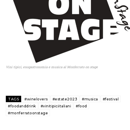
Vini tipici, enogastronomia e musica al Monferrato on stage
TAGS
#winelovers
#estate2023
#musica
#festival
#foodanddrink
#vinitipiciitaliani
#food
#monferratoonstage