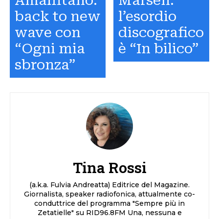
Amalfitano:
Marsen:
back to new
l’esordio
wave con
discografico
“Ogni mia
è “In bilico”
sbronza”
Tina Rossi
(a.k.a. Fulvia Andreatta) Editrice del Magazine.
Giornalista, speaker radiofonica, attualmente co-
conduttrice del programma "Sempre più in
Zetatielle" su RID96.8FM Una, nessuna e