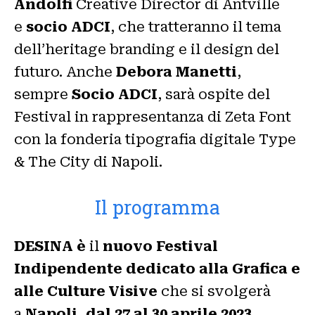
Andolfi
Creative Director di Antville
e
socio ADCI
, che tratteranno il tema
dell’heritage branding e il design del
futuro. Anche
Debora Manetti
,
sempre
Socio ADCI
, sarà ospite del
Festival in rappresentanza di Zeta Font
con la fonderia tipografia digitale Type
& The City di Napoli.
Il programma
DESINA è
il
nuovo Festival
Indipendente dedicato alla Grafica e
alle Culture Visive
che si svolgerà
a
Napoli, dal 27 al 30 aprile 2023
.