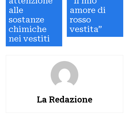
attenzione
“Il mio
alle
amore di
sostanze
rosso
chimiche
vestita”
nei vestiti
La Redazione