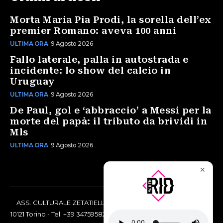
Morta Maria Pia Prodi, la sorella dell’ex
premier Romano: aveva 100 anni
ULTIMA ORA
9 Agosto 2026
Fallo laterale, palla in autostrada e
incidente: lo show del calcio in
Uruguay
ULTIMA ORA
9 Agosto 2026
De Paul, gol e ‘abbraccio’ a Messi per la
morte del papà: il tributo da brividi in
Mls
ULTIMA ORA
9 Agosto 2026
✕
ASS. CULTURALE ZETATIELLE OFF via Vittorio Amedeo II, 21 -
10121 Torino - Tel. +39 3475958238 - Codice Fiscale 97883690014