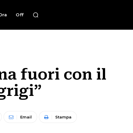
Ora
Off
a fuori con il
grigi”
Email
Stampa