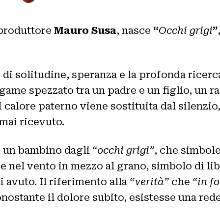
 produttore
Mauro Susa
, nasce
“
Occhi grigi
”
di solitudine, speranza e la profonda ricerca
legame spezzato tra un padre e un figlio, un 
 calore paterno viene sostituita dal silenzi
mai ricevuto.
di un bambino dagli
“occhi grigi”
, che simbole
rre nel vento in mezzo al grano, simbolo di l
avuto. Il riferimento alla
“verità”
che
“in f
ostante il dolore subito, esistesse una reden