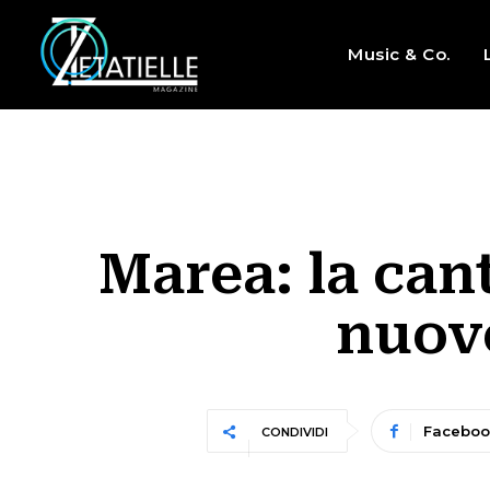
Music & Co.
Marea: la can
nuovo
Faceboo
CONDIVIDI