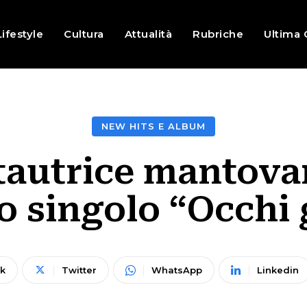
Lifestyle
Cultura
Attualità
Rubriche
Ultima 
NEW HITS E ALBUM
tautrice mantovan
 singolo “Occhi 
k
Twitter
WhatsApp
Linkedin