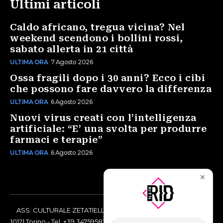
Ultimi articoli
Caldo africano, tregua vicina? Nel
weekend scendono i bollini rossi,
sabato allerta in 21 città
ULTIMA ORA
7 Agosto 2026
Ossa fragili dopo i 30 anni? Ecco i cibi
che possono fare davvero la differenza
ULTIMA ORA
6 Agosto 2026
Nuovi virus creati con l’intelligenza
artificiale: “E’ una svolta per produrre
farmaci e terapie”
ULTIMA ORA
6 Agosto 2026
✕
ASS. CULTURALE ZETATIELLE OFF via Vittorio Amedeo II, 21 -
10121 Torino - Tel. +39 3475958238 - Codice Fiscale 97883690014