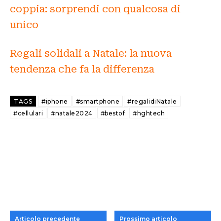
coppia: sorprendi con qualcosa di
unico
Regali solidali a Natale: la nuova
tendenza che fa la differenza
TAGS
#iphone
#smartphone
#regalidiNatale
#cellulari
#natale2024
#bestof
#hghtech
Articolo precedente
Prossimo articolo