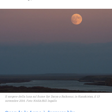
Il sorgere della luna sul fiume Syr Darya a Baikonur, in Kazakistan, il 13
novembre 2016. Foto: NASA/Bill Ingalls