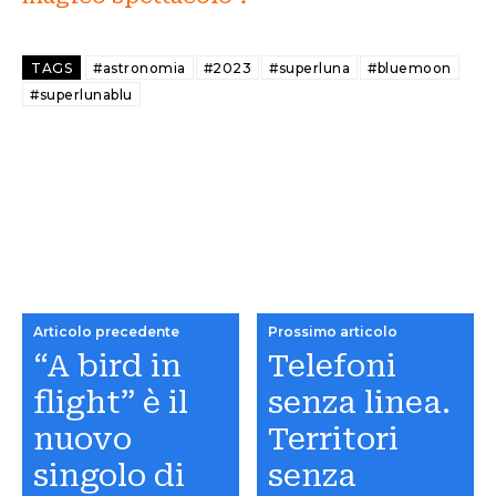
TAGS
#astronomia
#2023
#superluna
#bluemoon
#superlunablu
Articolo precedente
Prossimo articolo
“A bird in
Telefoni
flight” è il
senza linea.
nuovo
Territori
singolo di
senza