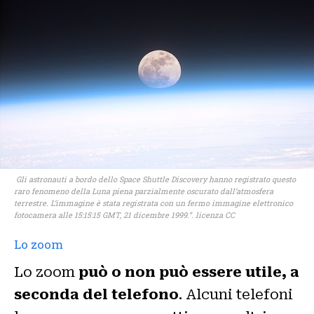
Gli astronauti a bordo dello Space Shuttle Discovery hanno registrato questo
raro fenomeno della Luna piena parzialmente oscurato dall’atmosfera
terrestre. L’immagine è stata registrata con un fermo immagine elettronico
fotocamera alle 15:15:15 GMT, 21 dicembre 1999.”. licenza CC
Lo zoom
Lo zoom
può o non può essere utile, a
seconda del telefono
. Alcuni telefoni