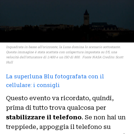
Inquadrata in basso all’orizzonte, la Luna domina lo scenario sottostante.
Questa immagine è stata scattata con un’apertura impostata su f/5, una
velocità dell’otturatore di 1/400 e un ISO di 800. Fonte NASA
Credito: Scott
Hull
La superluna Blu fotografata con il
cellulare: i consigli
Questo evento va ricordato, quindi,
prima di tutto trova qualcosa per
stabilizzare il telefono
. Se non hai un
treppiede, appoggia il telefono su