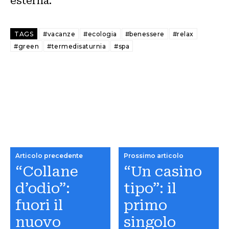
esterna.
TAGS
#vacanze
#ecologia
#benessere
#relax
#green
#termedisaturnia
#spa
Articolo precedente
Prossimo articolo
“Collane
“Un casino
d’odio”:
tipo”: il
fuori il
primo
nuovo
singolo