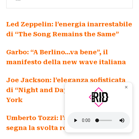
Led Zeppelin: l’energia inarrestabile
di “The Song Remains the Same”
Garbo: “A Berlino…va bene”, il
manifesto della new wave italiana
Joe Jackson: l’eleganza sofisticata
✕
di “Night and Day” nel cuore di New
York
Umberto Tozzi: l’album “Poste 80”
segna la svolta rock