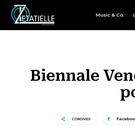
Music & Co.
Biennale Vene
p
Faceboo
CONDIVIDI