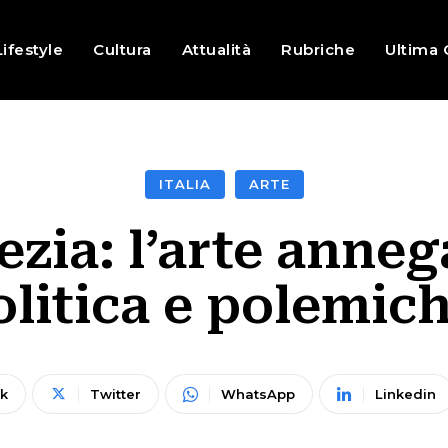
Lifestyle
Cultura
Attualità
Rubriche
Ultima 
ITALIA
ARTE
zia: l’arte anneg
olitica e polemich
k
Twitter
WhatsApp
Linkedin