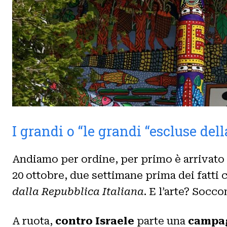
I grandi o “le grandi “escluse del
Andiamo per ordine, per primo è arrivato i
20 ottobre, due settimane prima dei fatti 
dalla Repubblica Italiana
. E l’arte? Socc
A ruota,
contro Israele
parte una
campa