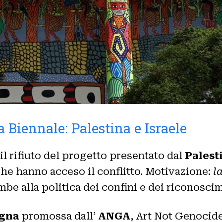
la Biennale: Palestina e Israele
l rifiuto del progetto presentato dal
Pales
che hanno acceso il conflitto. Motivazione:
la
ombe alla politica dei confini e dei riconosci
gna
promossa dall’
ANGA
, Art Not Genocid