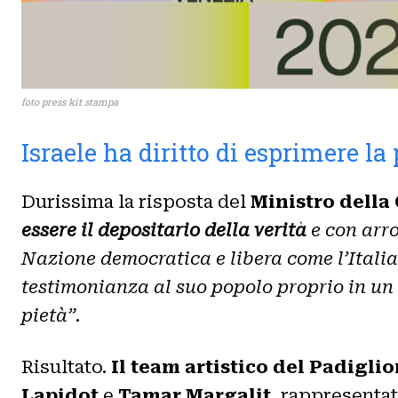
foto press kit stampa
Israele ha diritto di esprimere la
Durissima la risposta del
Ministro della 
essere il depositario della verità
e con arro
Nazione democratica e libera come l’Italia.
testimonianza al suo popolo proprio in un
pietà”.
Risultato.
Il team artistico del Padigli
Lapidot
e
Tamar Margalit
, rappresentat