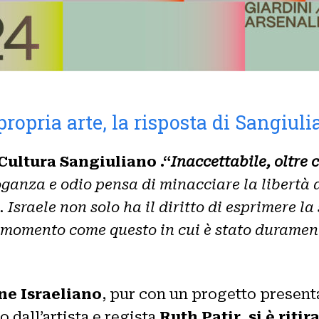
 propria arte, la risposta di Sangiul
Cultura Sangiuliano .“
Inaccettabile, oltre c
ganza e odio pensa di minacciare la libertà d
 Israele non solo ha il diritto di esprimere la
 momento come questo in cui è stato duramente
one Israeliano
, pur con un progetto present
o dall’artista e regista
Ruth Patir
,
si è riti