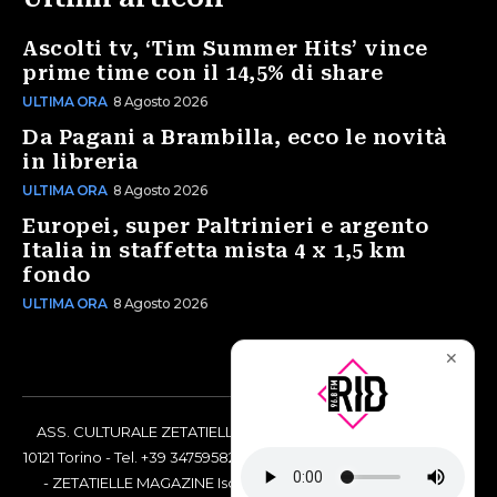
Ascolti tv, ‘Tim Summer Hits’ vince
prime time con il 14,5% di share
ULTIMA ORA
8 Agosto 2026
Da Pagani a Brambilla, ecco le novità
in libreria
ULTIMA ORA
8 Agosto 2026
Europei, super Paltrinieri e argento
Italia in staffetta mista 4 x 1,5 km
fondo
ULTIMA ORA
8 Agosto 2026
✕
ASS. CULTURALE ZETATIELLE OFF via Vittorio Amedeo II, 21 -
10121 Torino - Tel. +39 3475958238 - Codice Fiscale 97883690014
- ZETATIELLE MAGAZINE Iscrizione al Tribunale di Torino n°