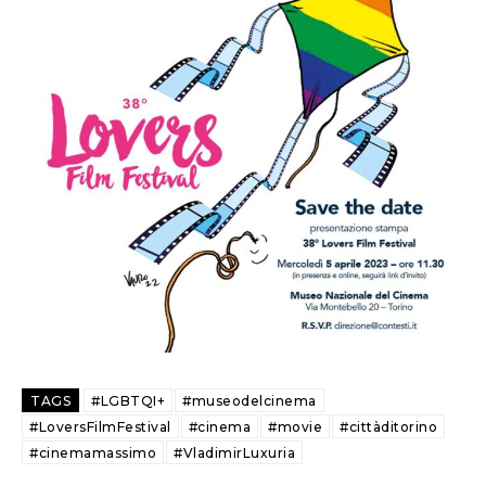
TAGS
#LGBTQI+
#museodelcinema
#LoversFilmFestival
#cinema
#movie
#cittàditorino
#cinemamassimo
#VladimirLuxuria