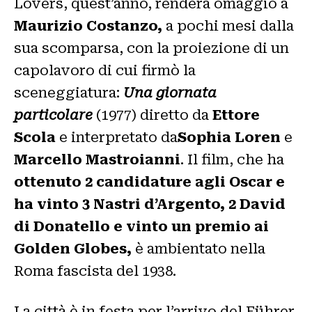
Lovers, quest’anno, renderà omaggio a
Maurizio Costanzo,
a pochi mesi dalla
sua scomparsa, con la proiezione di un
capolavoro di cui firmò la
sceneggiatura:
Una giornata
particolare
(1977) diretto da
Ettore
Scola
e interpretato da
Sophia Loren
e
Marcello Mastroianni
. Il film, che ha
ottenuto 2 candidature agli Oscar e
ha vinto 3 Nastri d’Argento, 2 David
di Donatello e vinto un premio ai
Golden Globes,
è ambientato nella
Roma fascista del 1938.
La città è in festa per l’arrivo del Führer