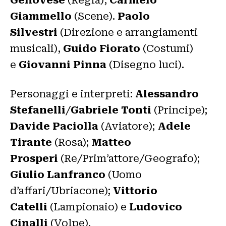
Giammello
(Scene).
Paolo
Silvestri
(Direzione e arrangiamenti
musicali),
Guido Fiorato
(Costumi)
e
Giovanni Pinna
(Disegno luci).
Personaggi e interpreti:
Alessandro
Stefanelli
/
Gabriele Tonti
(Principe);
Davide Paciolla
(Aviatore);
Adele
Tirante
(Rosa);
Matteo
Prosperi
(Re/Prim’attore/Geografo);
Giulio Lanfranco
(Uomo
d’affari/Ubriacone);
Vittorio
Catelli
(Lampionaio) e
Ludovico
Cinalli
(Volpe).