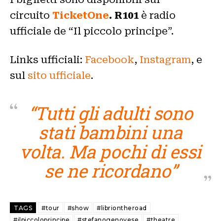
circuito
TicketOne
. R101
è radio
ufficiale de “Il piccolo principe”.
Links ufficiali:
Facebook
,
Instagram
, e
sul
sito ufficiale
.
“
Tutti gli adulti sono
stati bambini una
volta. Ma pochi di essi
se ne ricordano”
TAGS
#tour
#show
#libriontheroad
#ilpiccoloprincipe
#stefanogenovese
#theatre