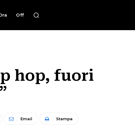
Ora
Off
p hop, fuori
”
Email
Stampa