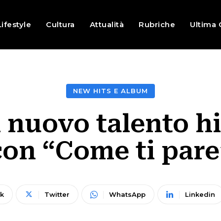
Lifestyle
Cultura
Attualità
Rubriche
Ultima 
NEW HITS E ALBUM
l nuovo talento hi
con “Come ti pare
k
Twitter
WhatsApp
Linkedin