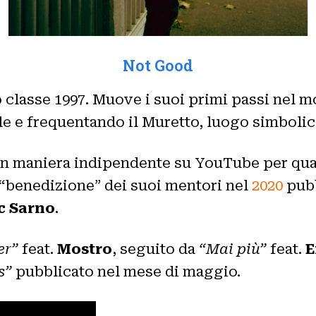
Not Good
 classe 1997. Muove i suoi primi passi nel mon
yle e frequentando il Muretto, luogo simboli
s in maniera indipendente su YouTube per qu
 “benedizione” dei suoi mentori nel
2020
pub
c Sarno
.
er”
feat.
Mostro
, seguito da
“Mai più”
feat.
E
s”
pubblicato nel mese di maggio.