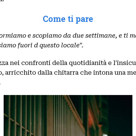
Come ti pare
dormiamo e scopiamo da due settimane, e ti m
siamo fuori d questo locale
”.
za nei confronti della quotidianità e l’insi
o, arricchito dalla chitarra che intona una m
.