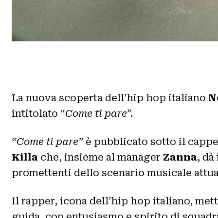
La nuova scoperta dell’hip hop italiano
N
intitolato “
Come ti pare
”.
“Come ti pare”
è pubblicato sotto il cappe
Killa
che, insieme al manager
Zanna
, dà
promettenti dello scenario musicale attua
Il rapper, icona dell’hip hop italiano, me
guida, con entusiasmo e spirito di squadr