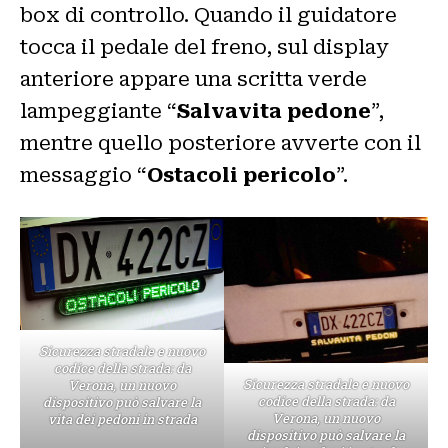
box di controllo. Quando il guidatore
tocca il pedale del freno, sul display
anteriore appare una scritta verde
lampeggiante “
Salvavita pedone
”,
mentre quello posteriore avverte con il
messaggio “
Ostacoli pericolo
”.
Sicurezza stradale e nuovo
codice della strada: da
Sicurezza stradale e nuovo
Verona, un nuovo
codice della strada: da
dispositivo può salvare la
Verona, un nuovo
vita dei pedoni in strada
dispositivo può salvare la