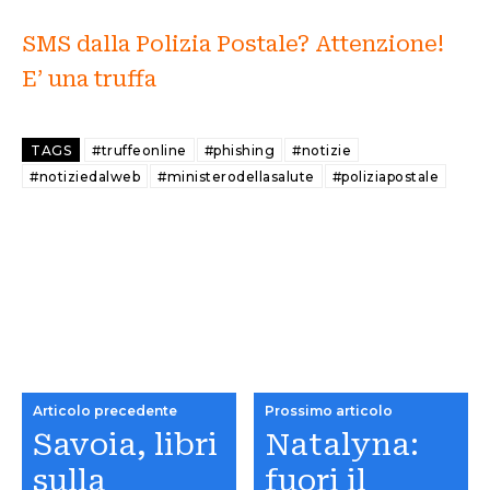
SMS dalla Polizia Postale? Attenzione!
E’ una truffa
TAGS
#truffeonline
#phishing
#notizie
#notiziedalweb
#ministerodellasalute
#poliziapostale
Articolo precedente
Prossimo articolo
Savoia, libri
Natalyna:
sulla
fuori il