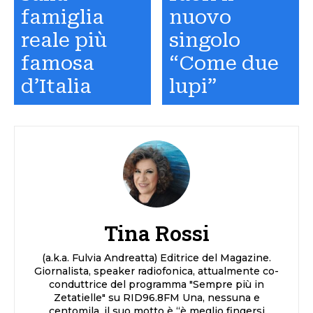
famiglia
nuovo
reale più
singolo
famosa
“Come due
d’Italia
lupi”
Tina Rossi
(a.k.a. Fulvia Andreatta) Editrice del Magazine.
Giornalista, speaker radiofonica, attualmente co-
conduttrice del programma "Sempre più in
Zetatielle" su RID96.8FM Una, nessuna e
centomila, il suo motto è “è meglio fingersi