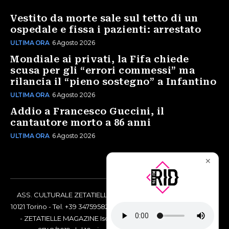
Vestito da morte sale sul tetto di un
ospedale e fissa i pazienti: arrestato
ULTIMA ORA
6 Agosto 2026
Mondiale ai privati, la Fifa chiede
scusa per gli “errori commessi” ma
rilancia il “pieno sostegno” a Infantino
ULTIMA ORA
6 Agosto 2026
Addio a Francesco Guccini, il
cantautore morto a 86 anni
ULTIMA ORA
6 Agosto 2026
✕
ASS. CULTURALE ZETATIELLE OFF via Vittorio Amedeo II, 21 -
10121 Torino - Tel. +39 3475958238 - Codice Fiscale 97883690014
- ZETATIELLE MAGAZINE Iscrizione al Tribunale di Torino n°