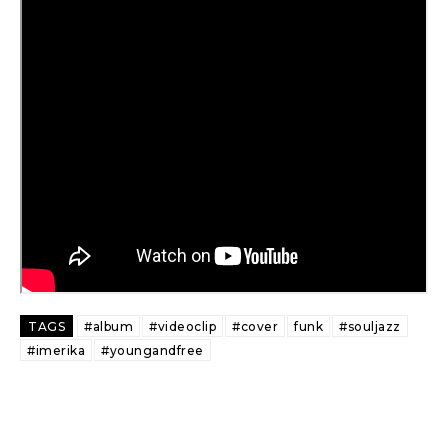
TAGS
#album
#videoclip
#cover
funk
#souljazz
#imerika
#youngandfree