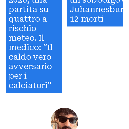
partita su
Johannesburg
quattro a
12 morti
rischio
meteo. Il
medico: “Il
caldo vero
avversario
per i
calciatori”