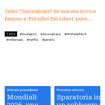
Osho: “Zerocalcare? Se non era ricco e
famoso a ‘Più Libri Più Liberi’ pure…
TAGS
#DueSpicci
#zerocalcare
#MicheleRech
#millenials
#netflix
#serietv
Articolo precedente
Prossimo articolo
Mondiali
Sparatoria in
2026, una
un sobborgo d