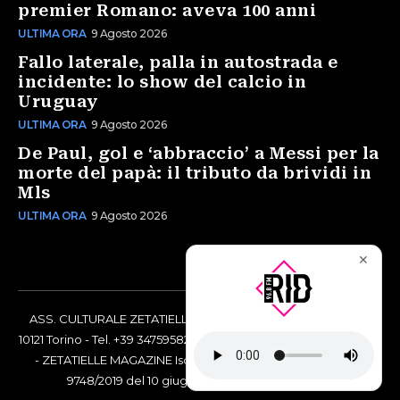
premier Romano: aveva 100 anni
ULTIMA ORA
9 Agosto 2026
Fallo laterale, palla in autostrada e
incidente: lo show del calcio in
Uruguay
ULTIMA ORA
9 Agosto 2026
De Paul, gol e ‘abbraccio’ a Messi per la
morte del papà: il tributo da brividi in
Mls
ULTIMA ORA
9 Agosto 2026
✕
ASS. CULTURALE ZETATIELLE OFF via Vittorio Amedeo II, 21 -
10121 Torino - Tel. +39 3475958238 - Codice Fiscale 97883690014
- ZETATIELLE MAGAZINE Iscrizione al Tribunale di Torino n°
9748/2019 del 10 giugno 2019 - RG n. 16073/2019