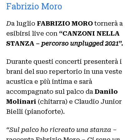
Fabrizio Moro
D
a luglio
FABRIZIO MORO
tornerà a
esibirsi live con
“CANZONI NELLA
STANZA –
percorso unplugged 2021
”.
Durante questi concerti presenterà i
brani del suo repertorio in una veste
acustica e più intima e sarà
accompagnato sul palco da
Danilo
Molinari
(chitarra) e Claudio Junior
Bielli (pianoforte).
“Sul palco ho ricreato una stanza
–
racconta Fabrizio Moro –
Ci sono un