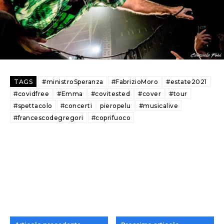
TAGS
#ministroSperanza
#FabrizioMoro
#estate2021
#covidfree
#Emma
#covitested
#cover
#tour
#spettacolo
#concerti
pieropelu
#musicalive
#francescodegregori
#coprifuoco