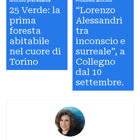
Articolo precedente
Prossimo articolo
25 Verde: la
“Lorenzo
prima
Alessandri
foresta
tra
abitabile
inconscio e
nel cuore di
surreale”, a
Torino
Collegno
dal 10
settembre.