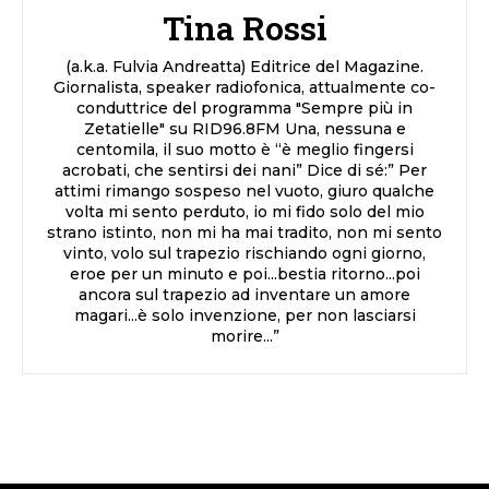
Tina Rossi
(a.k.a. Fulvia Andreatta) Editrice del Magazine.
Giornalista, speaker radiofonica, attualmente co-
conduttrice del programma "Sempre più in
Zetatielle" su RID96.8FM Una, nessuna e
centomila, il suo motto è “è meglio fingersi
acrobati, che sentirsi dei nani” Dice di sé:” Per
attimi rimango sospeso nel vuoto, giuro qualche
volta mi sento perduto, io mi fido solo del mio
strano istinto, non mi ha mai tradito, non mi sento
vinto, volo sul trapezio rischiando ogni giorno,
eroe per un minuto e poi...bestia ritorno...poi
ancora sul trapezio ad inventare un amore
magari...è solo invenzione, per non lasciarsi
morire...”