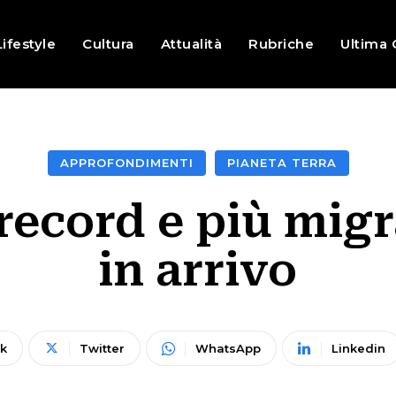
Lifestyle
Cultura
Attualità
Rubriche
Ultima 
APPROFONDIMENTI
PIANETA TERRA
record e più migr
in arrivo
k
Twitter
WhatsApp
Linkedin