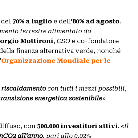
, del
70% a luglio
e dell
’80% ad agosto
.
amento terrestre alimentato da
orgio Mottironi
,
CSO
e co-fondatore
 della finanza alternativa verde, nonché
’
Organizzazione Mondiale per le
l riscaldamento
con tutti i mezzi possibili,
transizione energetica sostenibile
»
diffuso, con
500.000 investitori attivi
.
«Il
onCO2 all’anno
, pari allo 0,02%