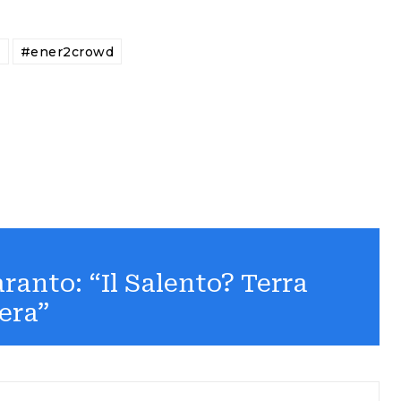
a
#ener2crowd
ranto: “Il Salento? Terra
era”