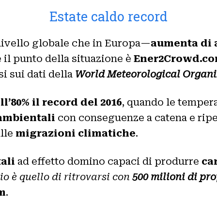
Estate caldo record
livello globale che in Europa—
aumenta di 
 il punto della situazione è
Ener2Crowd.c
i sui dati della
World Meteorological Organi
l’80% il record del 2016
, quando le temper
ambientali
con conseguenze a catena e ripe
lle
migrazioni climatiche
.
ali
ad effetto domino capaci di produrre
ca
io è quello di ritrovarsi con
500 milioni di pr
m
.