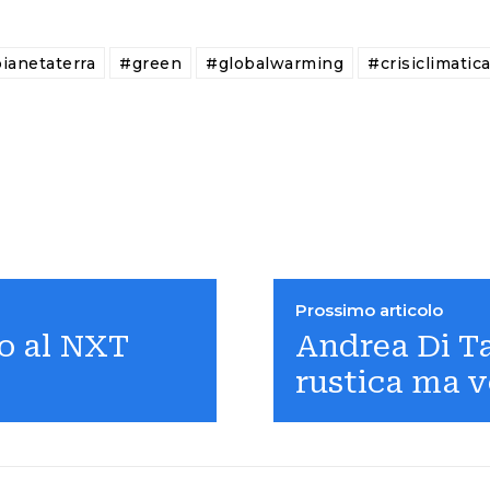
ianetaterra
#green
#globalwarming
#crisiclimatic
Prossimo articolo
o al NXT
Andrea Di Ta
rustica ma v