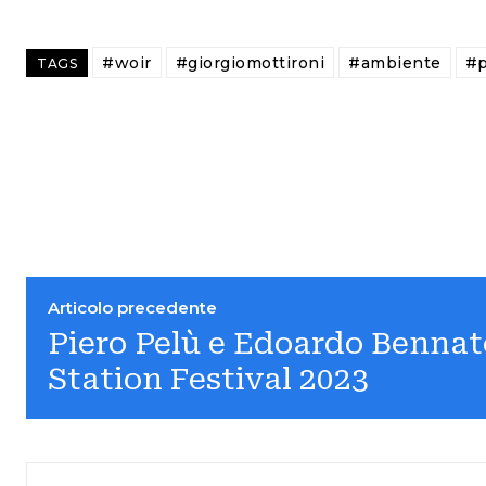
#woir
#giorgiomottironi
#ambiente
#p
TAGS
Articolo precedente
Piero Pelù e Edoardo Bennat
Station Festival 2023