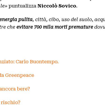
ale»
puntualizza
Niccolò Sovico
.
energia pulita
, città, cibo, uso del suolo, a
ltre che
evitare 700 mila morti premature
dovu
ienziato: Carlo Buontempo.
e da Greenpeace
ancora bere?
 rischio?