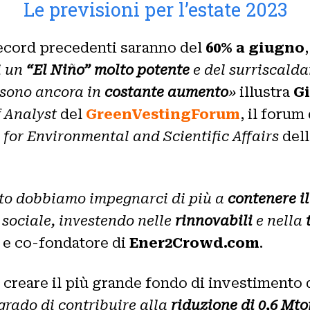
Le previsioni per l’estate 2023
i record precedenti saranno del
60% a giugno
i un
“El Niño” molto potente
e del surriscald
sono ancora in
costante aumento
»
illustra
Gi
 Analyst
del
GreenVestingForum
, il forum
 for Environmental and Scientific Affairs
dell
tto dobbiamo impegnarci di più a
contenere i
 sociale, investendo nelle
rinnovabili
e nella
 e co-fondatore di
Ener2Crowd.com
.
i creare il più grande fondo di investimento 
grado di contribuire alla
riduzione di 0,6 Mt