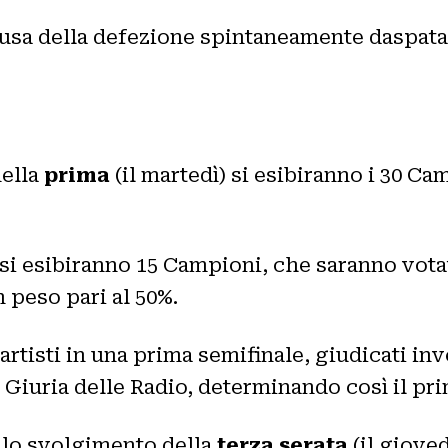
causa della defezione spintaneamente daspata
nella
prima
(il martedì) si esibiranno i 30 C
 si esibiranno 15 Campioni, che saranno votat
n peso pari al 50%.
artisti in una prima semifinale, giudicati inv
 Giuria delle Radio, determinando così il prim
 lo svolgimento della
terza serata
(il gioved