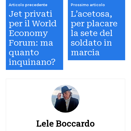
Articolo precedente
Prossimo articolo
Jet privati
L’acetosa,
per il World
per placare
Economy
la sete del
Forum: ma
soldato in
quanto
marcia
inquinano?
Lele Boccardo