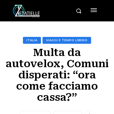
ITALIA
VIAGGI E TEMPO LIBERO
Multa da
autovelox, Comuni
disperati: “ora
come facciamo
cassa?”