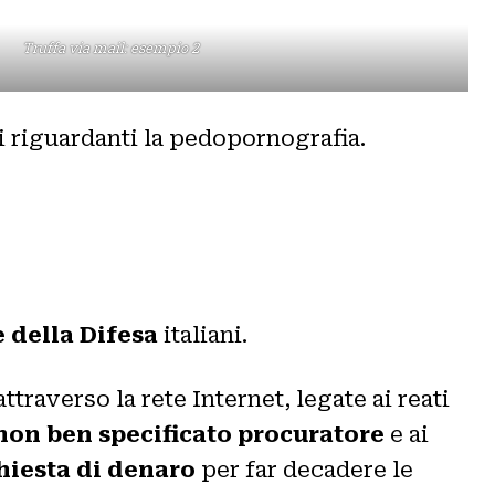
Truffa via mail: esempio 2
i riguardanti la pedopornografia.
e della Difesa
italiani.
raverso la rete Internet, legate ai reati
 non ben specificato procuratore
e ai
hiesta di denaro
per far decadere le