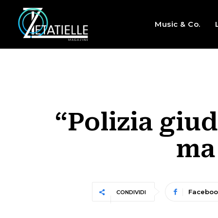
Music & Co.
“Polizia giu
ma 
Faceboo
CONDIVIDI