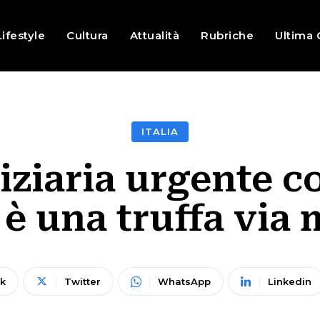
Lifestyle
Cultura
Attualità
Rubriche
Ultima 
ITALIA
diziaria urgente 
è una truffa via 
k
Twitter
WhatsApp
Linkedin