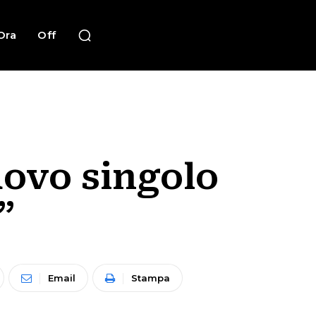
Ora
Off
uovo singolo
”
Email
Stampa