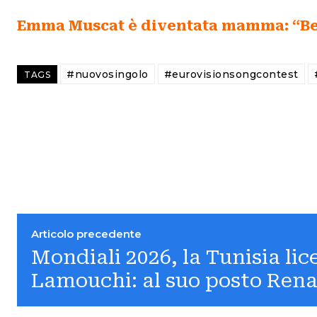
Emma Muscat è diventata mamma: “Be
#nuovosingolo
#eurovisionsongcontest
TAGS
Articolo precedente
Mondiali 2026, la Tunisia lice
Lamouchi: al suo posto Ren