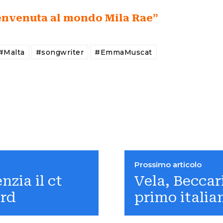
nvenuta al mondo Mila Rae”
#Malta
#songwriter
#EmmaMuscat
Prossimo articolo
nzia il ct
Vela, Beccar
ard
primo italian