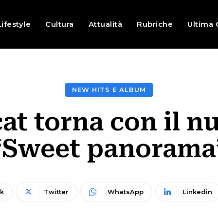
Lifestyle
Cultura
Attualità
Rubriche
Ultima 
NEW HITS E ALBUM
 torna con il n
“Sweet panorama
k
Twitter
WhatsApp
Linkedin