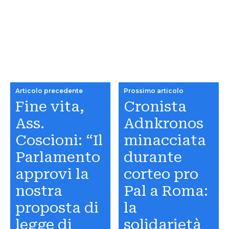
Articolo precedente
Prossimo articolo
Fine vita,
Cronista
Ass.
Adnkronos
Coscioni: “Il
minacciata
Parlamento
durante
approvi la
corteo pro
nostra
Pal a Roma:
proposta di
la
legge di
solidarietà