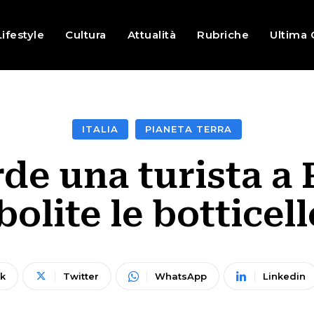
Lifestyle
Cultura
Attualità
Rubriche
Ultima 
ITALIA
PIANETA TERRA
de una turista a
bolite le botticell
k
Twitter
WhatsApp
Linkedin