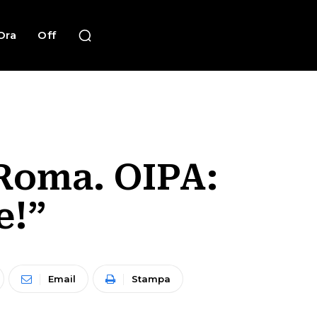
Ora
Off
 Roma. OIPA:
e!”
Email
Stampa