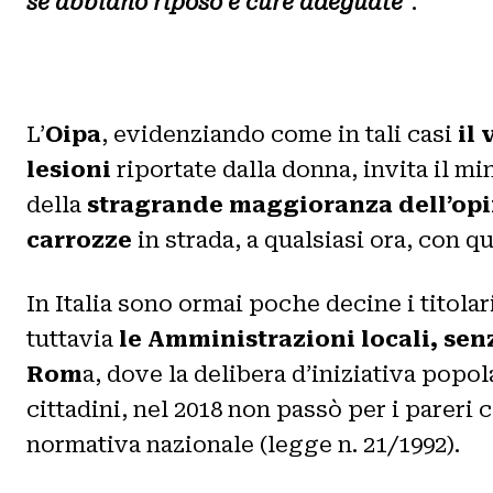
se abbiano riposo e cure adeguate
“.
L’
Oipa
, evidenziando come in tali casi
il 
lesioni
riportate dalla donna, invita il mi
della
stragrande maggioranza dell’opin
carrozze
in strada, a qualsiasi ora, con 
In Italia sono ormai poche decine i titolar
tuttavia
le Amministrazioni locali, sen
Rom
a, dove la delibera d’iniziativa popol
cittadini, nel 2018 non passò per i pareri
normativa nazionale (legge n. 21/1992).