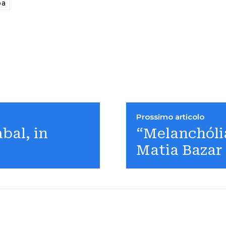
pa
Prossimo articolo
abal, in
“Melanchólia
Matia Bazar