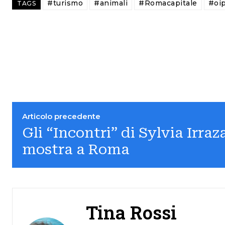
#turismo
#animali
#Romacapitale
#oi
TAGS
Articolo precedente
Gli “Incontri” di Sylvia Irraz
mostra a Roma
Tina Rossi