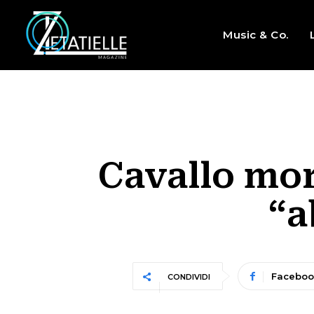
Music & Co.
Cavallo mor
“a
Faceboo
CONDIVIDI