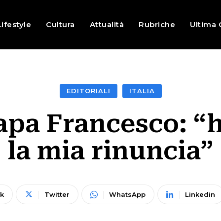
Lifestyle
Cultura
Attualità
Rubriche
Ultima 
EDITORIALI
ITALIA
apa Francesco: “h
la mia rinuncia”
k
Twitter
WhatsApp
Linkedin