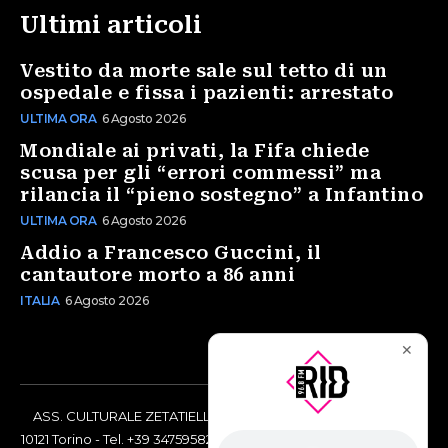
Ultimi articoli
Vestito da morte sale sul tetto di un
ospedale e fissa i pazienti: arrestato
ULTIMA ORA
6 Agosto 2026
Mondiale ai privati, la Fifa chiede
scusa per gli “errori commessi” ma
rilancia il “pieno sostegno” a Infantino
ULTIMA ORA
6 Agosto 2026
Addio a Francesco Guccini, il
cantautore morto a 86 anni
ITALIA
6 Agosto 2026
✕
ASS. CULTURALE ZETATIELLE OFF via Vittorio Amedeo II, 21 -
10121 Torino - Tel. +39 3475958238 - Codice Fiscale 97883690014