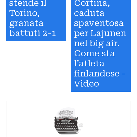
stende il
Cortina,
Torino,
caduta
granata
spaventosa
battuti 2-1
per Lajunen
nel big air.
Come sta
l’atleta
finlandese -
Video