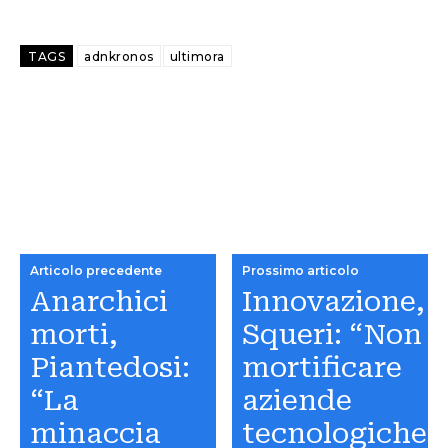
TAGS
adnkronos
ultimora
Articolo precedente
Prossimo articolo
Anarchici
Innovazione,
morti,
Squeri: “Non
Piantedosi:
mortificare
“La
aziende
minaccia
tecnologiche”