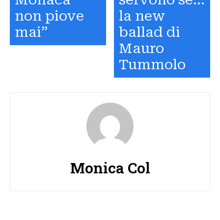
non piove
la new
mai”
ballad di
Mauro
Tummolo
Monica Col