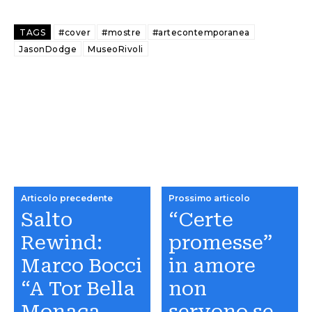
TAGS
#cover
#mostre
#artecontemporanea
JasonDodge
MuseoRivoli
Articolo precedente
Prossimo articolo
Salto
“Certe
Rewind:
promesse”
Marco Bocci
in amore
“A Tor Bella
non
Monaca
servono se…