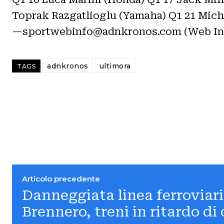
Toprak Razgatlioglu (Yamaha) Q1 21 Mich
—sportwebinfo@adnkronos.com (Web In
adnkronos
ultimora
TAGS
Articolo precedente
Danneggiata linea ferroviari
Brennero, treni in ritardo di 