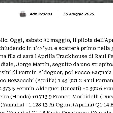
Adn Kronos
30 Maggio 2026
o. Oggi, sabato 30 maggio, il pilota dell'Apr
chiudendo in 1'43"921 e scatterà primo nella g
ma fila ci sarà l'Aprilia Trackhouse di Raul
diale, Jorge Martin, seguito da uno strepito
resini di Fermin Aldeguer, poi Pecco Bagnaia
arco Bezzecchi (Aprilia) 1'43"921 2 Raul Ferna
0.373 5 Fermin Aldeguer (Ducati) +0.392 6 Fra
ira (Honda) +0.713 9 Franco Morbidelli (Duca
 (Yamaha) +1.128 13 Ai Ogura (Aprilia) Q1 14
ler (Yamaha) Q1 18 Fabio Quartararo (Yamaha