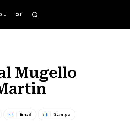
Ora
Off
al Mugello
Martin
Email
Stampa