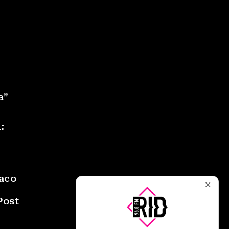
a”
:
daco
✕
Post