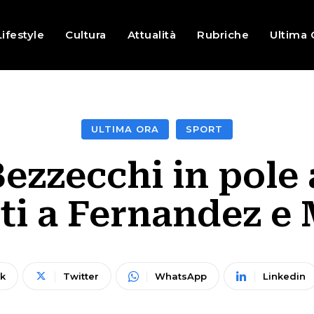
Lifestyle
Cultura
Attualità
Rubriche
Ultima 
ULTIMA ORA
SPORT
ezzecchi in pole 
ti a Fernandez e 
k
Twitter
WhatsApp
Linkedin