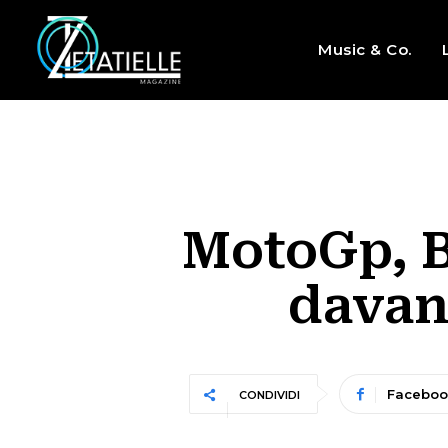
Music & Co.
MotoGp, B
davan
Faceboo
CONDIVIDI