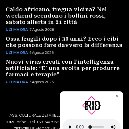
Caldo africano, tregua vicina? Nel
weekend scendono i bollini rossi,
sabato allerta in 21 città
ULTIMA ORA
7 Agosto 2026
Ossa fragili dopo i 30 anni? Ecco i cibi
che possono fare davvero la differenza
ULTIMA ORA
6 Agosto 2026
Nuovi virus creati con l’intelligenza
artificiale: “E’ una svolta per produrre
farmaci e terapie”
ULTIMA ORA
6 Agosto 2026
✕
ASS. CULTURALE ZETATIELLE OFF via Vittorio Amedeo II, 21 -
10121 Torino - Tel. +39 3475958238 - Codice Fiscale 97883690014
- ZETATIELLE MAGAZINE Iscrizione al Tribunale di Torino n°