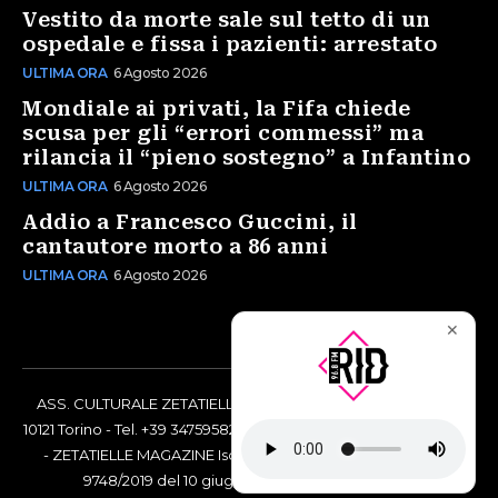
Vestito da morte sale sul tetto di un
ospedale e fissa i pazienti: arrestato
ULTIMA ORA
6 Agosto 2026
Mondiale ai privati, la Fifa chiede
scusa per gli “errori commessi” ma
rilancia il “pieno sostegno” a Infantino
ULTIMA ORA
6 Agosto 2026
Addio a Francesco Guccini, il
cantautore morto a 86 anni
ULTIMA ORA
6 Agosto 2026
✕
ASS. CULTURALE ZETATIELLE OFF via Vittorio Amedeo II, 21 -
10121 Torino - Tel. +39 3475958238 - Codice Fiscale 97883690014
- ZETATIELLE MAGAZINE Iscrizione al Tribunale di Torino n°
9748/2019 del 10 giugno 2019 - RG n. 16073/2019