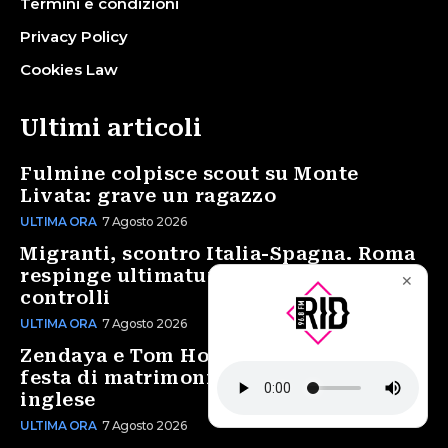
Termini e condizioni
Privacy Policy
Cookies Law
Ultimi articoli
Fulmine colpisce scout su Monte
Livata: grave un ragazzo
ULTIMA ORA
7 Agosto 2026
Migranti, scontro Italia-Spagna. Roma
respinge ultimatum, Madrid ripristina
✕
controlli
ULTIMA ORA
7 Agosto 2026
Zendaya e Tom Holland, una mega
festa di matrimonio nella campagna
inglese
ULTIMA ORA
7 Agosto 2026