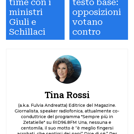
time con i
testo base:
ministri
opposizioni
Giuli e
votano
Schillaci
contro
Tina Rossi
(a.k.a. Fulvia Andreatta) Editrice del Magazine.
Giornalista, speaker radiofonica, attualmente co-
conduttrice del programma "Sempre più in
Zetatielle" su RID96.8FM Una, nessuna e
centomila, il suo motto è “è meglio fingersi
acrobati, che sentirsi dei nani” Dice di sé:” Per