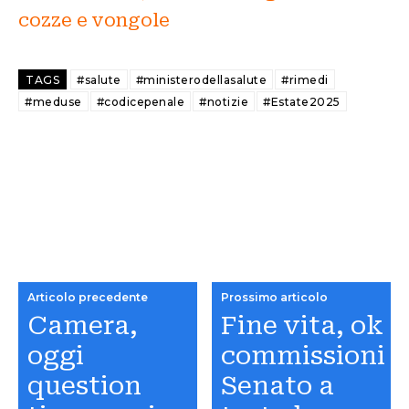
cozze e vongole
TAGS
#salute
#ministerodellasalute
#rimedi
#meduse
#codicepenale
#notizie
#Estate2025
Articolo precedente
Prossimo articolo
Camera,
Fine vita, ok
oggi
commissioni
question
Senato a