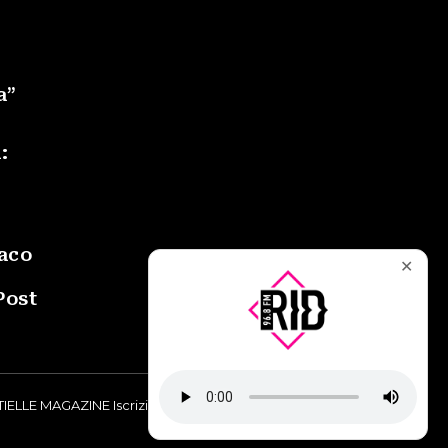
a”
:
daco
✕
Post
IELLE MAGAZINE Iscrizione al Tribunale di Torino n° 9748/2019