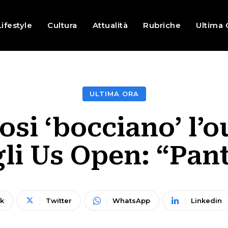
Lifestyle
Cultura
Attualità
Rubriche
Ultima 
ULTIMA ORA
fosi ‘bocciano’ l’o
li Us Open: “Pan
k
Twitter
WhatsApp
Linkedin