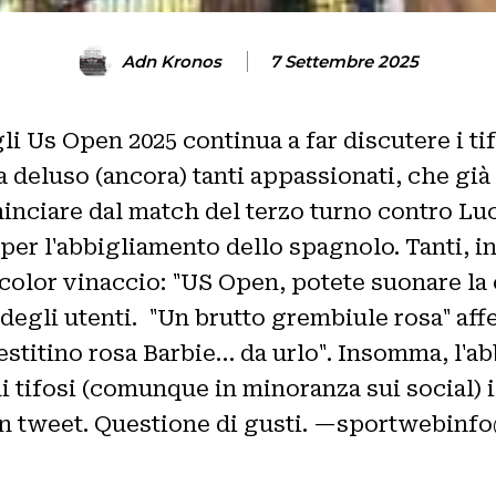
Adn Kronos
7 Settembre 2025
li Us Open 2025 continua a far discutere i ti
deluso (ancora) tanti appassionati, che già n
nciare dal match del terzo turno contro Luc
 l'abbigliamento dello spagnolo. Tanti, in 
 color vinaccio: "US Open, potete suonare la
e degli utenti. "Un brutto grembiule rosa" a
 vestitino rosa Barbie… da urlo". Insomma, l'
tifosi (comunque in minoranza sui social) il
 in un tweet. Questione di gusti. —sportwebi