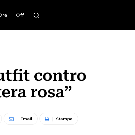
Ora
Off
utfit contro
tera rosa”
Email
Stampa