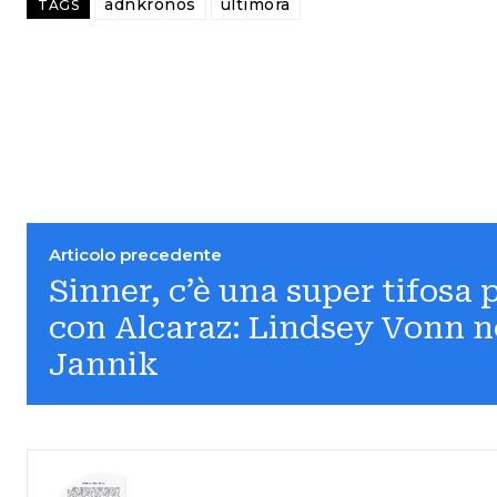
adnkronos
ultimora
TAGS
Articolo precedente
Sinner, c’è una super tifosa p
con Alcaraz: Lindsey Vonn ne
Jannik