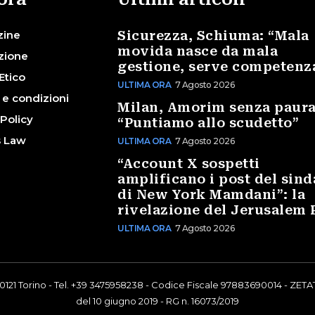
zine
Sicurezza, Schiuma: “Mala
movida nasce da mala
zione
gestione, serve competenz
Etico
ULTIMA ORA
7 Agosto 2026
 e condizioni
Milan, Amorim senza paura
 Policy
“Puntiamo allo scudetto”
s Law
ULTIMA ORA
7 Agosto 2026
“Account X sospetti
amplificano i post del sin
di New York Mamdani”: la
rivelazione del Jerusalem 
ULTIMA ORA
7 Agosto 2026
0121 Torino - Tel. +39 3475958238 - Codice Fiscale 97883690014 - ZETAT
del 10 giugno 2019 - RG n. 16073/2019