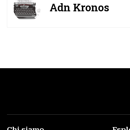
Adn Kronos
Chi siamo
Espl