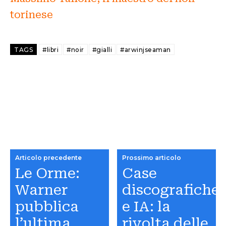
torinese
TAGS
#libri
#noir
#gialli
#arwinjseaman
Articolo precedente
Prossimo articolo
Le Orme:
Case
Warner
discografiche
pubblica
e IA: la
l’ultima
rivolta delle