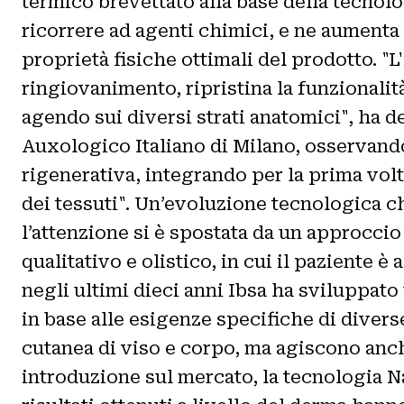
termico brevettato alla base della tecnolo
ricorrere ad agenti chimici, e ne aumenta
proprietà fisiche ottimali del prodotto. 
ringiovanimento, ripristina la funzionalit
agendo sui diversi strati anatomici", ha d
Auxologico Italiano di Milano, osservando
rigenerativa, integrando per la prima vol
dei tessuti". Un’evoluzione tecnologica c
l’attenzione si è spostata da un approcci
qualitativo e olistico, in cui il paziente 
negli ultimi dieci anni Ibsa ha sviluppat
in base alle esigenze specifiche di diverse
cutanea di viso e corpo, ma agiscono anche 
introduzione sul mercato, la tecnologia Na