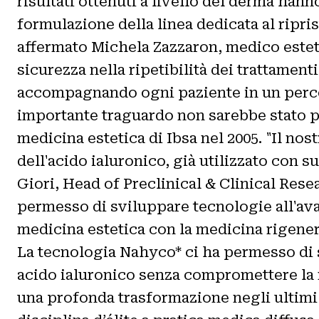
risultati ottenuti a livello del derma han
formulazione della linea dedicata al ripri
affermato Michela Zazzaron, medico esteti
sicurezza nella ripetibilità dei trattament
accompagnando ogni paziente in un percors
importante traguardo non sarebbe stato po
medicina estetica di Ibsa nel 2005. "Il nos
dell'acido ialuronico, già utilizzato con 
Giori, Head of Preclinical & Clinical Resea
permesso di sviluppare tecnologie all'av
medicina estetica con la medicina rigene
La tecnologia Nahyco* ci ha permesso di s
acido ialuronico senza compromettere la m
una profonda trasformazione negli ultimi 