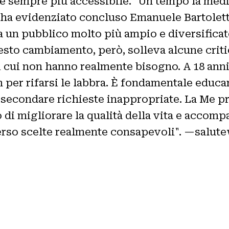
sa e sempre più accessibile. "Un tempo la me
 – ha evidenziato concluso Emanuele Bartolett
 a un pubblico molto più ampio e diversificat
uesto cambiamento, però, solleva alcune crit
i cui non hanno realmente bisogno. A 18 anni
per rifarsi le labbra. È fondamentale educar
assecondare richieste inappropriate. La Me 
o di migliorare la qualità della vita e accom
verso scelte realmente consapevoli". —sal