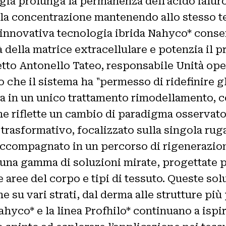
gia prolunga la permanenza dell’acido ialuron
 la concentrazione mantenendo allo stesso te
"L'innovativa tecnologia ibrida Nahyco* cons
à della matrice extracellulare e potenzia il p
etto Antonello Tateo, responsabile Unità oper
 che il sistema ha "permesso di ridefinire gl
ta in un unico trattamento rimodellamento, 
he riflette un cambio di paradigma osservato
o trasformativo, focalizzato sulla singola ru
è accompagnato in un percorso di rigenerazion
o una gamma di soluzioni mirate, progettate 
 aree del corpo e tipi di tessuto. Queste sol
su vari strati, dal derma alle strutture più 
hyco* e la linea Profhilo* continuano a ispir