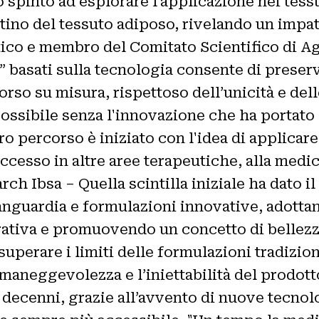
no spinto ad esplorare l’applicazione nei tess
stino del tessuto adiposo, rivelando un impat
co e membro del Comitato Scientifico di Ago
i” basati sulla tecnologia consente di preserva
o su misura, rispettoso dell’unicità e dell
ssibile senza l'innovazione che ha portato a
tro percorso è iniziato con l'idea di applicar
successo in altre aree terapeutiche, alla medi
rch Ibsa – Quella scintilla iniziale ha dato il
anguardia e formulazioni innovative, adotta
rativa e promuovendo un concetto di bellezz
uperare i limiti delle formulazioni tradizio
aneggevolezza e l’iniettabilità del prodotto
decenni, grazie all’avvento di nuove tecnol