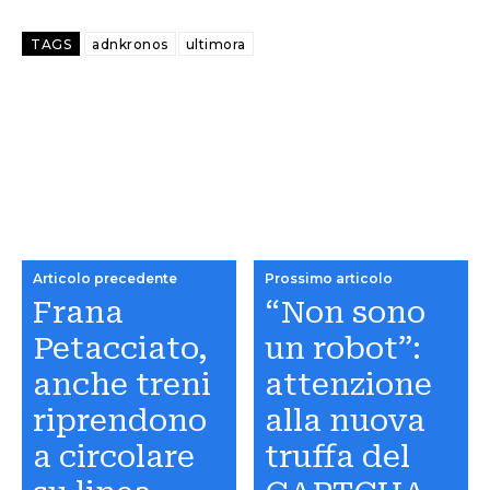
TAGS
adnkronos
ultimora
Articolo precedente
Prossimo articolo
Frana
“Non sono
Petacciato,
un robot”:
anche treni
attenzione
riprendono
alla nuova
a circolare
truffa del